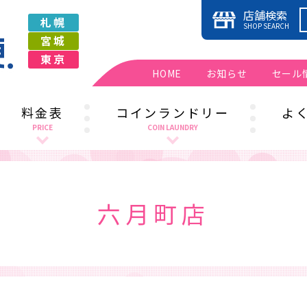
店舗検索
札幌
SHOP SEARCH
宮城
東京
HOME
お知らせ
セール
料金表
コインランドリー
よ
PRICE
COIN LAUNDRY
札幌エリア
札幌エリア
宮城エリア
宮城エリア
六月町店
東京エリア
東京エリア
お役立ち情報